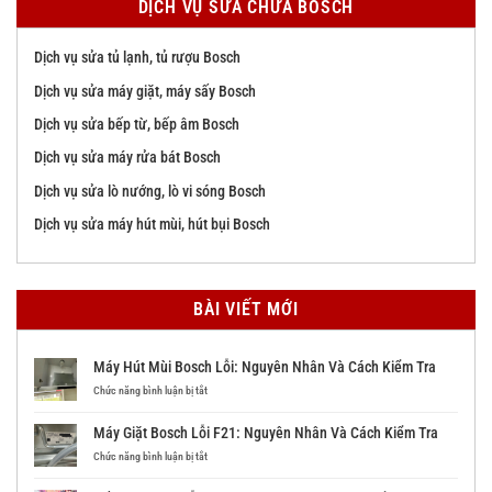
DỊCH VỤ SỬA CHỮA BOSCH
Dịch vụ sửa tủ lạnh, tủ rượu Bosch
Dịch vụ sửa máy giặt, máy sấy Bosch
Dịch vụ sửa bếp từ, bếp âm Bosch
Dịch vụ sửa máy rửa bát Bosch
Dịch vụ sửa lò nướng, lò vi sóng Bosch
Dịch vụ sửa máy hút mùi, hút bụi Bosch
BÀI VIẾT MỚI
Máy Hút Mùi Bosch Lỗi: Nguyên Nhân Và Cách Kiểm Tra
ở
Chức năng bình luận bị tắt
Máy
Hút
Máy Giặt Bosch Lỗi F21: Nguyên Nhân Và Cách Kiểm Tra
Mùi
Bosch
ở
Chức năng bình luận bị tắt
Lỗi:
Máy
Nguyên
Giặt