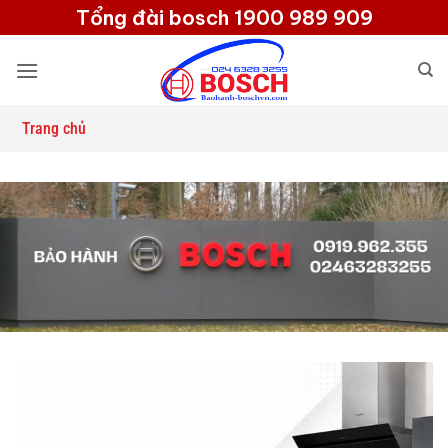
Bỏ
Tổng đài bosch 1900 989 909
qua
nội
dung
Trang chủ