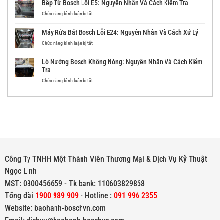
Bếp Từ Bosch Lỗi E5: Nguyên Nhân Và Cách Kiểm Tra
Nhân
Bosch
Và
Lỗi
ở
Chức năng bình luận bị tắt
Cách
F21:
Bếp
Kiểm
Nguyên
Từ
Máy Rửa Bát Bosch Lỗi E24: Nguyên Nhân Và Cách Xử Lý
Tra
Nhân
Bosch
Và
Lỗi
ở
Chức năng bình luận bị tắt
Cách
E5:
Máy
Kiểm
Nguyên
Rửa
Lò Nướng Bosch Không Nóng: Nguyên Nhân Và Cách Kiểm
Tra
Nhân
Bát
Tra
Và
Bosch
Cách
Lỗi
ở
Chức năng bình luận bị tắt
Kiểm
E24:
Lò
Tra
Nguyên
Nướng
Nhân
Bosch
Và
Không
Cách
Nóng:
Xử
Nguyên
Lý
Nhân
Và
Cách
Kiểm
Công Ty TNHH Một Thành Viên Thương Mại & Dịch Vụ Kỹ Thuật
Tra
Ngọc Linh
MST: 0800456659 - Tk bank: 110603829868
Tổng đài
1900 989 909
- Hotline :
091 996 2355
Website: baohanh-boschvn.com