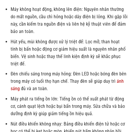
Máy không hoạt động, không lên điện: Nguyên nhân thường
do mất nguồn, cầu chì hỏng hoặc dây điện bị lỏng. Khi gặp lỗi
này, cần kiểm tra nguồn điện và liên hệ kỹ thuật viên để đảm
bảo an toàn.
Hút yếu, mùi không được xử lý triệt để: Lọc mỡ, than hoạt
tính bị bẩn hoặc động cơ giảm hiệu suất là nguyên nhân phổ
biến. Vệ sinh hoặc thay thế linh kiện định kỳ sẽ khắc phục
triệt để.
Đèn chiếu sáng trong máy hỏng: Đèn LED hoặc bóng đèn bên
trong máy có tuổi thọ hạn chế. Thay đèn sẽ giúp duy trì
ánh
sáng
đủ và an toàn.
Máy phát ra tiếng ồn lớn: Tiếng ồn có thể xuất phát từ động
cơ, cánh quạt lệch hoặc bụi bẩn trong máy. Sửa chữa và bảo
dưỡng định kỳ giúp giảm tiếng ồn hiệu quả.
Nút điều khiển không nhạy: Bảng điều khiển điện tử hoặc cơ
học có thể bị kẹt hoặc mòn, khiến nút bấm không phản hồi.