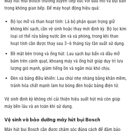
Máy hút mùi Bosch thường xuyên tiếp xúc với dầu mỡ và bụi bẩn
trong không gian bếp. Để máy hoạt động hiệu quả:
Bộ lọc mỡ và than hoạt tính: Là bộ phận quan trọng giữ
không khí sạch, cần vệ sinh hoặc thay mới định kỳ. Bộ lọc kim
loại có thể rửa bằng nước ấm và xà phòng, trong khi than
hoạt tính cần được thay sau 3–6 tháng tùy tần suất sử dụng.
Bề mặt bên trong và ống hút: Lau sạch bụi bẩn và dầu mỡ
bám trên cánh quạt, khoang máy và ống hút giúp duy trì lưu
lượng gió mạnh, giảm tiếng ồn và ngăn mùi khó chịu.
Đèn và bảng điều khiển: Lau chùi nhẹ nhàng bằng khăn mềm,
tránh hóa chất mạnh làm hư bóng đèn hoặc bảng điện tử.
Vệ sinh định kỳ không chỉ cải thiện hiệu suất hút mà còn giúp
máy bền lâu và an toàn khi sử dụng.
Vệ sinh và bảo dưỡng máy hút bụi Bosch
Máy hút bụi Bosch cần được chăm sóc đúng cách để đảm bảo