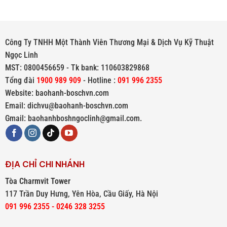
Xử
Nguyên
Lý
Nhân
Và
Cách
Kiểm
Công Ty TNHH Một Thành Viên Thương Mại & Dịch Vụ Kỹ Thuật
Tra
Ngọc Linh
MST: 0800456659 - Tk bank: 110603829868
Tổng đài
1900 989 909
- Hotline :
091 996 2355
Website: baohanh-boschvn.com
Email: dichvu@baohanh-boschvn.com
Gmail: baohanhboshngoclinh@gmail.com.
ĐỊA CHỈ CHI NHÁNH
Tòa Charmvit Tower
117 Trần Duy Hưng, Yên Hòa, Cầu Giấy, Hà Nội
091 996 2355 - 0246 328 3255