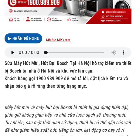
▶ NHẤN ĐỂ NGHE
Mở file MP3 test
Sửa Máy Hút Mùi, Hút Bụi Bosch Tại Hà Nội hỗ trợ kiểm tra thiết
bị Bosch tại nhà ở Hà Nội và khu vực lân cận.
Khách hàng gọi 1900 989 909 để mô tả lỗi, đặt lịch kiểm tra và
nhận báo giá rõ ràng theo từng hạng mục.
Máy hút mùi và máy hút bụi Bosch là thiết bị gia dụng hiện đại,
giúp giữ không gian bếp và nhà cửa luôn sạch sẽ, thoáng mát.
Tuy nhiên, sau một thời gian sử dụng, thiết bị có thể gặp các vấn
đề như giảm hiệu suất hút, tiếng ồn lớn, kẹt động cơ hay rò rỉ