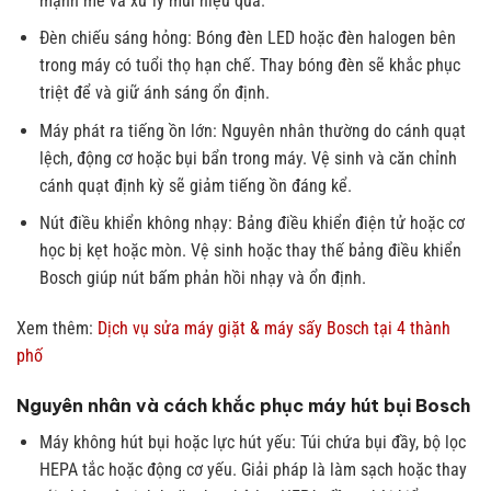
mạnh mẽ và xử lý mùi hiệu quả.
Đèn chiếu sáng hỏng: Bóng đèn LED hoặc đèn halogen bên
trong máy có tuổi thọ hạn chế. Thay bóng đèn sẽ khắc phục
triệt để và giữ ánh sáng ổn định.
Máy phát ra tiếng ồn lớn: Nguyên nhân thường do cánh quạt
lệch, động cơ hoặc bụi bẩn trong máy. Vệ sinh và căn chỉnh
cánh quạt định kỳ sẽ giảm tiếng ồn đáng kể.
Nút điều khiển không nhạy: Bảng điều khiển điện tử hoặc cơ
học bị kẹt hoặc mòn. Vệ sinh hoặc thay thế bảng điều khiển
Bosch giúp nút bấm phản hồi nhạy và ổn định.
Xem thêm:
Dịch vụ sửa máy giặt & máy sấy Bosch tại 4 thành
phố
Nguyên nhân và cách khắc phục máy hút bụi Bosch
Máy không hút bụi hoặc lực hút yếu: Túi chứa bụi đầy, bộ lọc
HEPA tắc hoặc động cơ yếu. Giải pháp là làm sạch hoặc thay