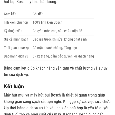
hút bụi Bosch uy tín, chất lượng:
Cam kết
Chi tiết
linh kiện phù hợp
100% linh kiện Bosch
Kỹ thuật viên
Chuyên môn cao, sửa chữa triệt để
Giá cả minh bạch
Báo giá trước khi sửa, không phát sinh
Thời gian phục vụ
Có mặt nhanh chóng, đúng hẹn
Bảo hành dịch vụ
6–12 tháng, đảm bảo quyền lợi khách hàng
Bảng cam kết giúp khách hàng yên tâm về chất lượng và sự uy
tín của dịch vụ.
Kết luận
Máy hút mùi và máy hút bụi Bosch là thiết bị quan trọng giúp
không gian sống sạch sẽ, tiện nghi. Khi gặp sự cố, việc sửa chữa
kịp thời bằng dịch vụ uy tín và linh kiện phù hợp là yếu tố quyết
định tuổi thọ và hiệu suất của máy. BaohanhBosch cung cấp