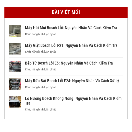
BÀI VIẾT MỚI
Máy Hút Mùi Bosch Lỗi: Nguyên Nhân Và Cách Kiểm Tra
ở
Chức năng bình luận bị tắt
Máy
Hút
Máy Giặt Bosch Lỗi F21: Nguyên Nhân Và Cách Kiểm Tra
Mùi
Bosch
ở
Chức năng bình luận bị tắt
Lỗi:
Máy
Nguyên
Giặt
Bếp Từ Bosch Lỗi E5: Nguyên Nhân Và Cách Kiểm Tra
Nhân
Bosch
Và
Lỗi
ở
Chức năng bình luận bị tắt
Cách
F21:
Bếp
Kiểm
Nguyên
Từ
Máy Rửa Bát Bosch Lỗi E24: Nguyên Nhân Và Cách Xử Lý
Tra
Nhân
Bosch
Và
Lỗi
ở
Chức năng bình luận bị tắt
Cách
E5:
Máy
Kiểm
Nguyên
Rửa
Lò Nướng Bosch Không Nóng: Nguyên Nhân Và Cách Kiểm
Tra
Nhân
Bát
Tra
Và
Bosch
Cách
Lỗi
ở
Chức năng bình luận bị tắt
Kiểm
E24:
Lò
Tra
Nguyên
Nướng
Nhân
Bosch
Và
Không
Cách
Nóng: