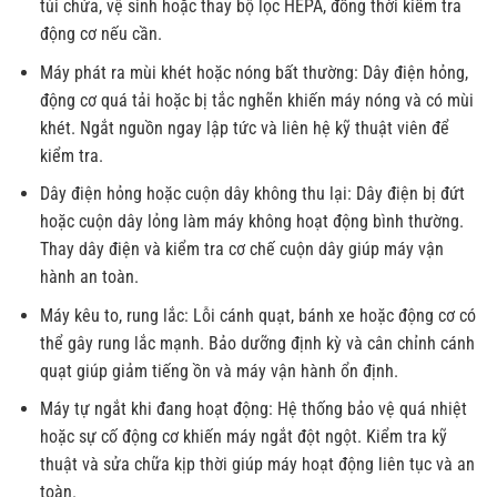
túi chứa, vệ sinh hoặc thay bộ lọc HEPA, đồng thời kiểm tra
động cơ nếu cần.
Máy phát ra mùi khét hoặc nóng bất thường: Dây điện hỏng,
động cơ quá tải hoặc bị tắc nghẽn khiến máy nóng và có mùi
khét. Ngắt nguồn ngay lập tức và liên hệ kỹ thuật viên để
kiểm tra.
Dây điện hỏng hoặc cuộn dây không thu lại: Dây điện bị đứt
hoặc cuộn dây lỏng làm máy không hoạt động bình thường.
Thay dây điện và kiểm tra cơ chế cuộn dây giúp máy vận
hành an toàn.
Máy kêu to, rung lắc: Lỗi cánh quạt, bánh xe hoặc động cơ có
thể gây rung lắc mạnh. Bảo dưỡng định kỳ và cân chỉnh cánh
quạt giúp giảm tiếng ồn và máy vận hành ổn định.
Máy tự ngắt khi đang hoạt động: Hệ thống bảo vệ quá nhiệt
hoặc sự cố động cơ khiến máy ngắt đột ngột. Kiểm tra kỹ
thuật và sửa chữa kịp thời giúp máy hoạt động liên tục và an
toàn.