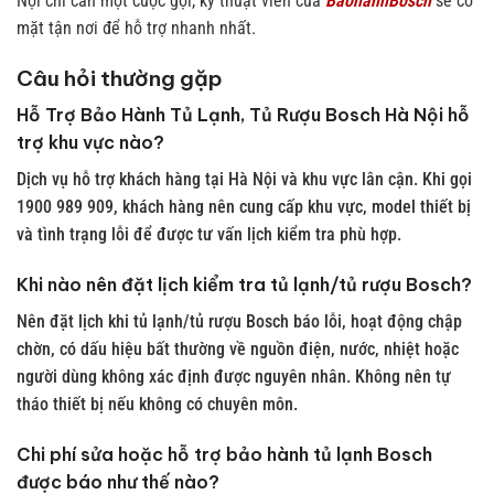
Nội chỉ cần một cuộc gọi, kỹ thuật viên của
BaohanhBosch
sẽ có
mặt tận nơi để hỗ trợ nhanh nhất.
Câu hỏi thường gặp
Hỗ Trợ Bảo Hành Tủ Lạnh, Tủ Rượu Bosch Hà Nội hỗ
trợ khu vực nào?
Dịch vụ hỗ trợ khách hàng tại Hà Nội và khu vực lân cận. Khi gọi
1900 989 909, khách hàng nên cung cấp khu vực, model thiết bị
và tình trạng lỗi để được tư vấn lịch kiểm tra phù hợp.
Khi nào nên đặt lịch kiểm tra tủ lạnh/tủ rượu Bosch?
Nên đặt lịch khi tủ lạnh/tủ rượu Bosch báo lỗi, hoạt động chập
chờn, có dấu hiệu bất thường về nguồn điện, nước, nhiệt hoặc
người dùng không xác định được nguyên nhân. Không nên tự
tháo thiết bị nếu không có chuyên môn.
Chi phí sửa hoặc hỗ trợ bảo hành tủ lạnh Bosch
được báo như thế nào?