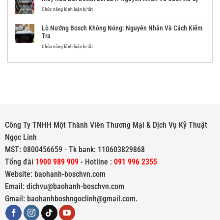
Tra
Nhân
Bosch
Và
Lỗi
ở
Chức năng bình luận bị tắt
Cách
E5:
Máy
Kiểm
Nguyên
Rửa
Lò Nướng Bosch Không Nóng: Nguyên Nhân Và Cách Kiểm
Tra
Nhân
Bát
Tra
Và
Bosch
Cách
Lỗi
ở
Chức năng bình luận bị tắt
Kiểm
E24:
Lò
Tra
Nguyên
Nướng
Nhân
Bosch
Và
Không
Cách
Nóng:
Xử
Nguyên
Lý
Nhân
Và
Cách
Kiểm
Công Ty TNHH Một Thành Viên Thương Mại & Dịch Vụ Kỹ Thuật
Tra
Ngọc Linh
MST: 0800456659 - Tk bank: 110603829868
Tổng đài
1900 989 909
- Hotline :
091 996 2355
Website: baohanh-boschvn.com
Email: dichvu@baohanh-boschvn.com
Gmail: baohanhboshngoclinh@gmail.com.