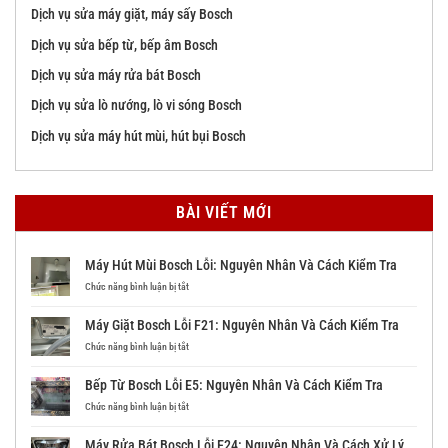
Dịch vụ sửa máy giặt, máy sấy Bosch
Dịch vụ sửa bếp từ, bếp âm Bosch
Dịch vụ sửa máy rửa bát Bosch
Dịch vụ sửa lò nướng, lò vi sóng Bosch
Dịch vụ sửa máy hút mùi, hút bụi Bosch
BÀI VIẾT MỚI
Máy Hút Mùi Bosch Lỗi: Nguyên Nhân Và Cách Kiểm Tra
ở
Chức năng bình luận bị tắt
Máy
Hút
Máy Giặt Bosch Lỗi F21: Nguyên Nhân Và Cách Kiểm Tra
Mùi
Bosch
ở
Chức năng bình luận bị tắt
Lỗi:
Máy
Nguyên
Giặt
Bếp Từ Bosch Lỗi E5: Nguyên Nhân Và Cách Kiểm Tra
Nhân
Bosch
Và
Lỗi
ở
Chức năng bình luận bị tắt
Cách
F21:
Bếp
Kiểm
Nguyên
Từ
Máy Rửa Bát Bosch Lỗi E24: Nguyên Nhân Và Cách Xử Lý