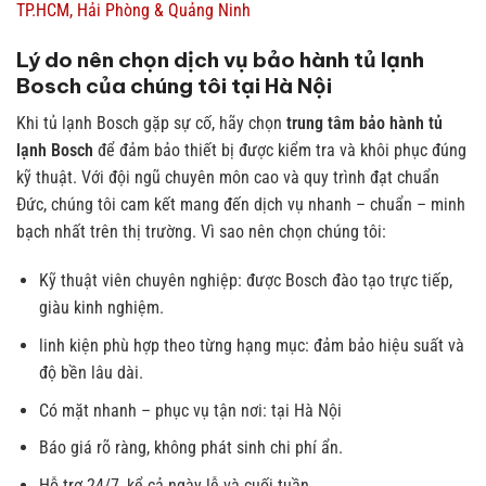
TP.HCM, Hải Phòng & Quảng Ninh
Lý do nên chọn dịch vụ bảo hành tủ lạnh
Bosch của chúng tôi tại Hà Nội
Khi tủ lạnh Bosch gặp sự cố, hãy chọn
trung tâm bảo hành tủ
lạnh Bosch
để đảm bảo thiết bị được kiểm tra và khôi phục đúng
kỹ thuật. Với đội ngũ chuyên môn cao và quy trình đạt chuẩn
Đức, chúng tôi cam kết mang đến dịch vụ nhanh – chuẩn – minh
bạch nhất trên thị trường.
Vì sao nên chọn chúng tôi:
Kỹ thuật viên chuyên nghiệp: được Bosch đào tạo trực tiếp,
giàu kinh nghiệm.
linh kiện phù hợp theo từng hạng mục: đảm bảo hiệu suất và
độ bền lâu dài.
Có mặt nhanh – phục vụ tận nơi: tại Hà Nội
Báo giá rõ ràng, không phát sinh chi phí ẩn.
Hỗ trợ 24/7, kể cả ngày lễ và cuối tuần.