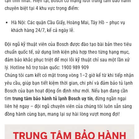
tận tình nhất.
Hiện tại, Bosch có mạng lưới trung tâm bảo hành
chuyên biệt tại 4 khu vực trọng điểm:
Hà Nội: Các quận Cầu Giấy, Hoàng Mai, Tây Hồ – phục vụ
khách hàng 24/7, kể cả ngày lễ.
Đội ngũ kỹ thuật viên của Bosch được đào tạo bài bản theo tiêu
chuẩn quốc tế, sử dụng linh kiện phù hợp theo từng hạng mục,
đảm bảo khắc phục triệt để mọi lỗi kỹ thuật chỉ sau một lần xử
lý.
Hotline hỗ trợ toàn quốc: 1900 989 909
Chúng tôi cam kết có mặt trong vòng 1–2 giờ kể từ khi tiếp nhận
yêu cầu, giúp bạn tiết kiệm thời gian, chi phí và đảm bảo tủ lạnh
Bosch của bạn hoạt động ổn định như mới.
Nếu bạn đang cần
tìm
trung tâm bảo hành tủ lạnh Bosch uy tín
, đừng ngần ngại
liên hệ ngay – đội ngũ chuyên viên của chúng tôi luôn sẵn sàng
đồng hành cùng bạn, mang lại sự hài lòng vượt mong đợi!