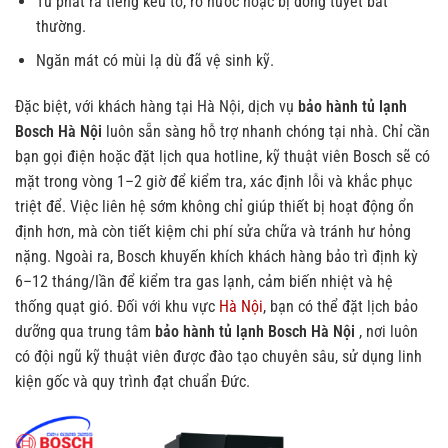
Tủ phát ra tiếng kêu to, rò nước hoặc bị đóng tuyết bất
thường.
Ngăn mát có mùi lạ dù đã vệ sinh kỹ.
Đặc biệt, với khách hàng tại Hà Nội, dịch vụ
bảo hành tủ lạnh
Bosch Hà Nội
luôn sẵn sàng hỗ trợ nhanh chóng tại nhà. Chỉ cần
bạn gọi điện hoặc đặt lịch qua hotline, kỹ thuật viên Bosch sẽ có
mặt trong vòng 1–2 giờ để kiểm tra, xác định lỗi và khắc phục
triệt để. Việc liên hệ sớm không chỉ giúp thiết bị hoạt động ổn
định hơn, mà còn tiết kiệm chi phí sửa chữa và tránh hư hỏng
nặng.
Ngoài ra, Bosch khuyến khích khách hàng bảo trì định kỳ
6–12 tháng/lần để kiểm tra gas lạnh, cảm biến nhiệt và hệ
thống quạt gió. Đối với khu vực
Hà Nội
, bạn có thể đặt lịch bảo
dưỡng qua trung tâm
bảo hành tủ lạnh Bosch Hà Nội
, nơi luôn
có đội ngũ kỹ thuật viên được đào tạo chuyên sâu, sử dụng linh
kiện gốc và quy trình đạt chuẩn Đức.