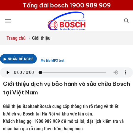
Bỏ
Tổng đài bosch 1900 989 909
qua
nội
dung
›
Trang chủ
Giới thiệu
▶ NHẤN ĐỂ NGHE
Mở file MP3 test
Giới thiệu dịch vụ bảo hành và sửa chữa Bosch
tại Việt Nam
Giới thiệu BaohanhBosch cung cấp thông tin rõ ràng về thiết
bị/dịch vụ Bosch tại Hà Nội và khu vực lân cận.
Khách hàng gọi 1900 989 909 để mô tả lỗi, đặt lịch kiểm tra và
nhận báo giá rõ ràng theo từng hạng mục.