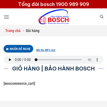
Bỏ
Tổng đài bosch 1900 989 909
qua
nội
dung
›
Trang chủ
Giỏ hàng
▶ NHẤN ĐỂ NGHE
Mở file MP3 test
GIỎ HÀNG | BẢO HÀNH BOSCH
[woocommerce_cart]