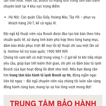
tận tình nhất.
Hiện tại, Bosch có mạng lưới trung tâm bảo hành
chuyên biệt tại 4 khu vực trọng điểm:
Hà Nội: Các quận Cầu Giấy, Hoàng Mai, Tây Hồ – phục vụ
khách hàng 24/7, kể cả ngày lễ.
Đội ngũ kỹ thuật viên của Bosch được đào tạo bài bản theo tiêu
chuẩn quốc tế, sử dụng linh kiện phù hợp theo từng hạng mục,
đảm bảo khắc phục triệt để mọi lỗi kỹ thuật chỉ sau một lần xử
lý.
Hotline hỗ trợ toàn quốc: 1900 989 909
Chúng tôi cam kết có mặt trong vòng 1–2 giờ kể từ khi tiếp nhận
yêu cầu, giúp bạn tiết kiệm thời gian, chi phí và đảm bảo tủ lạnh
Bosch của bạn hoạt động ổn định như mới.
Nếu bạn đang cần
tìm
trung tâm bảo hành tủ lạnh Bosch uy tín
, đừng ngần ngại
liên hệ ngay – đội ngũ chuyên viên của chúng tôi luôn sẵn sàng
đồng hành cùng bạn, mang lại sự hài lòng vượt mong đợi!