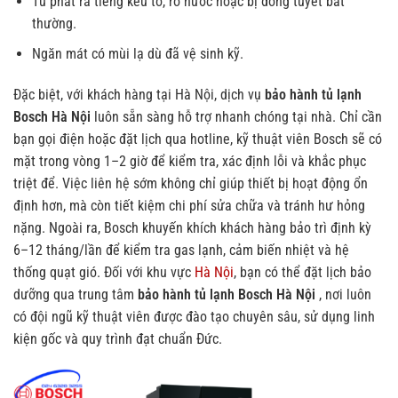
Tủ phát ra tiếng kêu to, rò nước hoặc bị đóng tuyết bất
thường.
Ngăn mát có mùi lạ dù đã vệ sinh kỹ.
Đặc biệt, với khách hàng tại Hà Nội, dịch vụ
bảo hành tủ lạnh
Bosch Hà Nội
luôn sẵn sàng hỗ trợ nhanh chóng tại nhà. Chỉ cần
bạn gọi điện hoặc đặt lịch qua hotline, kỹ thuật viên Bosch sẽ có
mặt trong vòng 1–2 giờ để kiểm tra, xác định lỗi và khắc phục
triệt để. Việc liên hệ sớm không chỉ giúp thiết bị hoạt động ổn
định hơn, mà còn tiết kiệm chi phí sửa chữa và tránh hư hỏng
nặng.
Ngoài ra, Bosch khuyến khích khách hàng bảo trì định kỳ
6–12 tháng/lần để kiểm tra gas lạnh, cảm biến nhiệt và hệ
thống quạt gió. Đối với khu vực
Hà Nội
, bạn có thể đặt lịch bảo
dưỡng qua trung tâm
bảo hành tủ lạnh Bosch Hà Nội
, nơi luôn
có đội ngũ kỹ thuật viên được đào tạo chuyên sâu, sử dụng linh
kiện gốc và quy trình đạt chuẩn Đức.