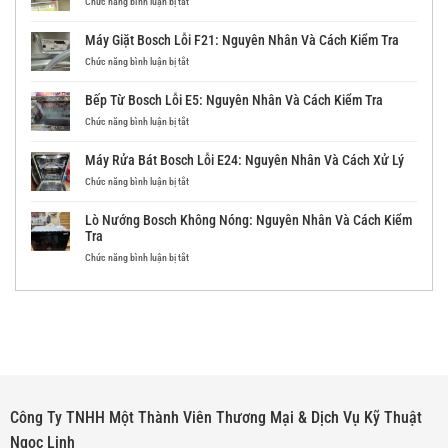
ở
Chức năng bình luận bị tắt
Máy
Hút
Máy Giặt Bosch Lỗi F21: Nguyên Nhân Và Cách Kiểm Tra
Mùi
Bosch
ở
Chức năng bình luận bị tắt
Lỗi:
Máy
Nguyên
Giặt
Bếp Từ Bosch Lỗi E5: Nguyên Nhân Và Cách Kiểm Tra
Nhân
Bosch
Và
Lỗi
ở
Chức năng bình luận bị tắt
Cách
F21:
Bếp
Kiểm
Nguyên
Từ
Máy Rửa Bát Bosch Lỗi E24: Nguyên Nhân Và Cách Xử Lý
Tra
Nhân
Bosch
Và
Lỗi
ở
Chức năng bình luận bị tắt
Cách
E5:
Máy
Kiểm
Nguyên
Rửa
Lò Nướng Bosch Không Nóng: Nguyên Nhân Và Cách Kiểm
Tra
Nhân
Bát
Tra
Và
Bosch
Cách
Lỗi
ở
Chức năng bình luận bị tắt
Kiểm
E24:
Lò
Tra
Nguyên
Nướng
Nhân
Bosch
Và
Không
Cách
Nóng:
Xử
Nguyên
Lý
Nhân
Và
Cách
Kiểm
Công Ty TNHH Một Thành Viên Thương Mại & Dịch Vụ Kỹ Thuật
Tra
Ngọc Linh