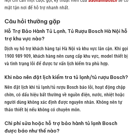
Nội chỉ cần một cuộc gọi, kỹ thuật viên của
BaohanhBosch
sẽ có
mặt tận nơi để hỗ trợ nhanh nhất.
Câu hỏi thường gặp
Hỗ Trợ Bảo Hành Tủ Lạnh, Tủ Rượu Bosch Hà Nội hỗ
trợ khu vực nào?
Dịch vụ hỗ trợ khách hàng tại Hà Nội và khu vực lân cận. Khi gọi
1900 989 909, khách hàng nên cung cấp khu vực, model thiết bị
và tình trạng lỗi để được tư vấn lịch kiểm tra phù hợp.
Khi nào nên đặt lịch kiểm tra tủ lạnh/tủ rượu Bosch?
Nên đặt lịch khi tủ lạnh/tủ rượu Bosch báo lỗi, hoạt động chập
chờn, có dấu hiệu bất thường về nguồn điện, nước, nhiệt hoặc
người dùng không xác định được nguyên nhân. Không nên tự
tháo thiết bị nếu không có chuyên môn.
Chi phí sửa hoặc hỗ trợ bảo hành tủ lạnh Bosch
được báo như thế nào?