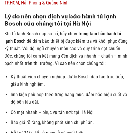
TP.HCM, Hải Phòng & Quảng Ninh
Lý do nên chọn dịch vụ bảo hành tủ lạnh
Bosch của chúng tôi tại Hà Nội
Khi tủ lạnh Bosch gặp sự cố, hãy chọn
trung tâm bảo hành tủ
lạnh Bosch
để đảm bảo thiết bị được kiểm tra và khôi phục đúng
kỹ thuật. Với đội ngũ chuyên môn cao và quy trình đạt chuẩn
Đức, chúng tôi cam kết mang đến dịch vụ nhanh – chuẩn – minh
bạch nhất trên thị trường.
Vì sao nên chọn chúng tôi:
Kỹ thuật viên chuyên nghiệp: được Bosch đào tạo trực tiếp,
giàu kinh nghiệm.
linh kiện phù hợp theo từng hạng mục: đảm bảo hiệu suất và
độ bền lâu dài.
Có mặt nhanh – phục vụ tận nơi: tại Hà Nội
Báo giá rõ ràng, không phát sinh chi phí ẩn.
Hỗ trợ 24/7, kể cả ngày lễ và cuối tuần.